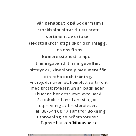
I vår Rehabbutik på Södermalm i
Stockholm hittar du ett brett
sortiment av ortoser
(ledstöd),fotriktiga skor och inlägg.
Hos oss finns
kompressionsstrumpor,
träningsband, träningsbollar,
sittdynor, kinesiotejp med mera för
din rehab och träning.
Vi erbjuder även ett komplett sortiment
med bröstproteser, Bh:ar, badkläder.
Thuasne har dessutom avtal med
Stockholms Läns Landsting om
utprovning av bröstproteser.
Tel: 08-644 60 17
samt för
Bokning
utprovning av bröstproteser.
E-post:
butiken@thuasne.se