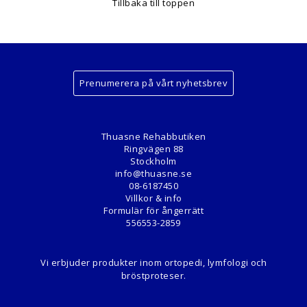
Tillbaka till toppen
Prenumerera på vårt nyhetsbrev
Thuasne Rehabbutiken
Ringvägen 88
Stockholm
info@thuasne.se
08-6187450
Villkor & info
Formulär för ångerrätt
556553-2859
Vi erbjuder produkter inom ortopedi, lymfologi och
bröstproteser.