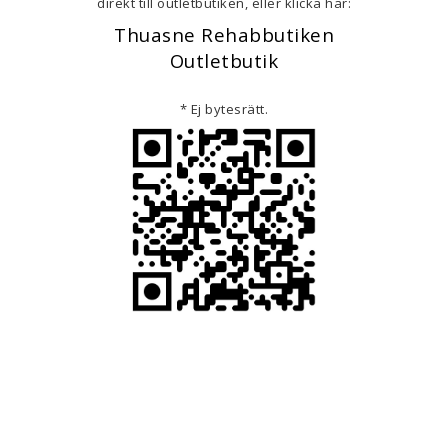
direkt till outletbutiken, eller klicka här:
Thuasne Rehabbutiken
Outletbutik
* Ej bytesrätt.