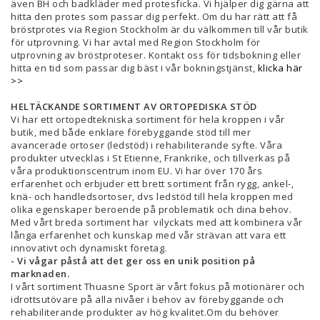
även BH och badkläder med protesficka. Vi hjälper dig gärna att
hitta den protes som passar dig perfekt. Om du har rätt att få
bröstprotes via Region Stockholm är du välkommen till vår butik
för utprovning. Vi har avtal med Region Stockholm för
utprovning av bröstproteser. Kontakt oss för tidsbokning eller
hitta en tid som passar dig bäst i vår bokningstjänst,
klicka här
>>
HELTÄCKANDE SORTIMENT AV ORTOPEDISKA STÖD
Vi har ett ortopedtekniska sortiment för hela kroppen i vår
butik, med både enklare förebyggande stöd till mer
avancerade ortoser (ledstöd) i rehabiliterande syfte. Våra
produkter utvecklas i St Etienne, Frankrike, och tillverkas på
våra produktionscentrum inom EU. Vi har över 170 års
erfarenhet och erbjuder ett brett sortiment från rygg, ankel-,
knä- och handledsortoser, dvs ledstöd till hela kroppen med
olika egenskaper beroende på problematik och dina behov.
Med vårt breda sortiment har vilyckats med att kombinera vår
långa erfarenhet och kunskap med vår strävan att vara ett
innovativt och dynamiskt företag.
- Vi vågar påstå att det ger oss en unik position på
marknaden.
I vårt sortiment Thuasne Sport är vårt fokus på motionärer och
idrottsutövare på alla nivåer i behov av förebyggande och
rehabiliterande produkter av hög kvalitet.
Om du behöver