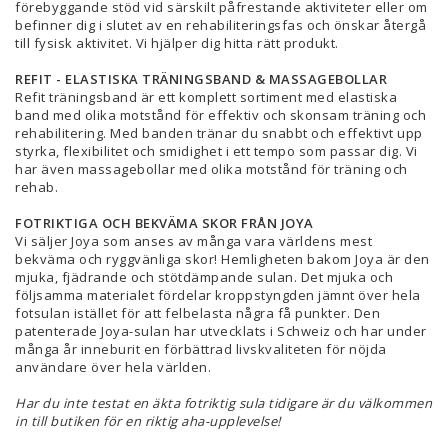
förebyggande stöd vid särskilt påfrestande aktiviteter eller om
befinner dig i slutet av en rehabiliteringsfas och önskar återgå
till fysisk aktivitet. Vi hjälper dig hitta rätt produkt.
REFIT - ELASTISKA TRÄNINGSBAND & MASSAGEBOLLAR
Refit träningsband är ett komplett sortiment med elastiska
band med olika motstånd för effektiv och skonsam träning och
rehabilitering. Med banden tränar du snabbt och effektivt upp
styrka, flexibilitet och smidighet i ett tempo som passar dig. Vi
har även massagebollar med olika motstånd för träning och
rehab.
FOTRIKTIGA OCH BEKVÄMA SKOR FRÅN JOYA
Vi säljer Joya som anses av många vara världens mest
bekväma och ryggvänliga skor! Hemligheten bakom Joya är den
mjuka, fjädrande och stötdämpande sulan. Det mjuka och
följsamma materialet fördelar kroppstyngden jämnt över hela
fotsulan istället för att felbelasta några få punkter. Den
patenterade Joya-sulan har utvecklats i Schweiz och har under
många år inneburit en förbättrad livskvaliteten för nöjda
användare över hela världen.
Har du inte testat en äkta fotriktig sula tidigare är du välkommen
in till butiken för en riktig aha-upplevelse!