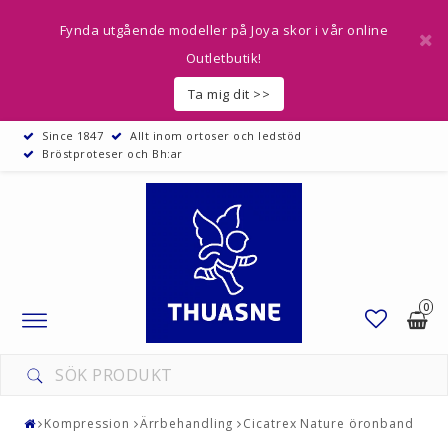
Fynda utgående modeller på Joya skor i vår online
Outletbutik!
Ta mig dit >>
Since 1847
Allt inom ortoser och ledstöd
Bröstproteser och Bh:ar
0
Toggle
navigation
Kompression
Ärrbehandling
Cicatrex Nature öronband