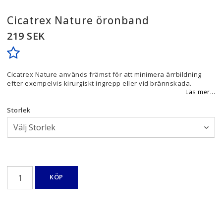
Cicatrex Nature öronband
219 SEK
Lägg till i favoritlistan
Cicatrex Nature används främst för att minimera ärrbildning
efter exempelvis kirurgiskt ingrepp eller vid brännskada.
Läs mer...
Storlek
KÖP