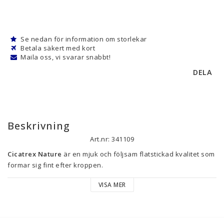
Se nedan för information om storlekar
Betala säkert med kort
Maila oss, vi svarar snabbt!
DELA
Beskrivning
Art.nr: 341109
Cicatrex Nature
 är en mjuk och följsam flatstickad kvalitet som 
formar sig fint efter kroppen.
VISA MER
Efter ett kirurgiskt ingrepp eller skada som påverkat hudens 
underliggande lager (dermis och hypodermis) påbörjas 
kroppens läkningsprocess. Bland annat försöker kroppen fylla 
det skadade området med ny vävnad och ny hud. Detta sker 